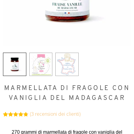
MARMELLATA DI FRAGOLE CON
VANIGLIA DEL MADAGASCAR
(
3
recensioni dei clienti)
Valutato
3
4.67
su 5
su base
270 grammi di marmellata di fragole con vaniglia del