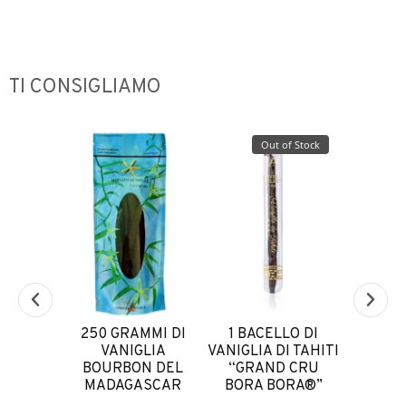
TI CONSIGLIAMO
of Stock
Out of Stock
HERO
250 GRAMMI DI
1 BACELLO DI
100 G
ATO 500
VANIGLIA
VANIGLIA DI TAHITI
BOUR
S
BOURBON DEL
“GRAND CRU
MADA
MADAGASCAR
BORA BORA®”
46
€
57