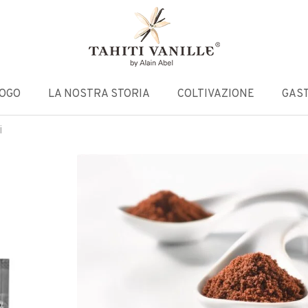
LOGO
LA NOSTRA STORIA
COLTIVAZIONE
GAS
i
90 GRAMMI POLVERE F
TAHITI
(
30
recensioni dei clienti)
Valutato
30
4.97
su 5
su base
Sacchetto ZIP a lunga conservazione di polve
di
recensioni