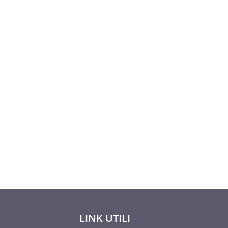
Valutato
175,09
€
5.00
su 5
LINK UTILI