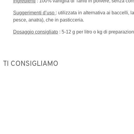
Ingredienti
: 100% vaniglia di Tahiti in polvere, senza conse
Suggerimenti d’uso
: utilizzata in alternativa ai baccelli,
pesce, anatra), che in pasticceria.
Dosaggio consigliato
: 5-12 g per litro o kg di preparazion
TI CONSIGLIAMO