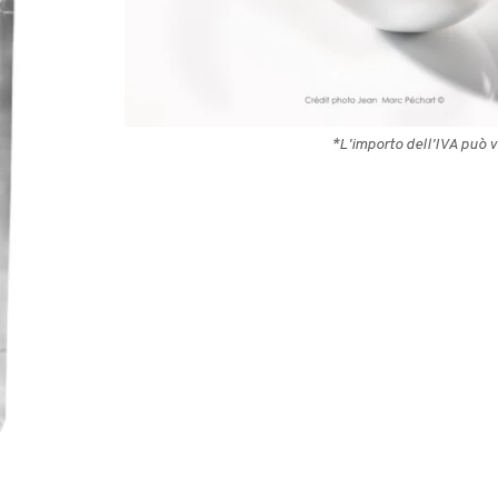
73,40
€
Esaurito
*L'importo dell'IVA può v