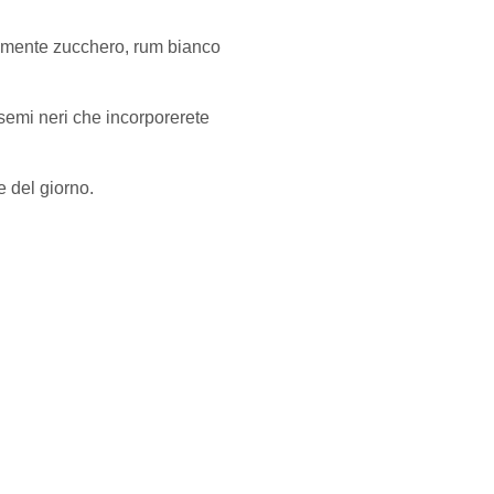
samente zucchero, rum bianco
 semi neri che incorporerete
e del giorno.