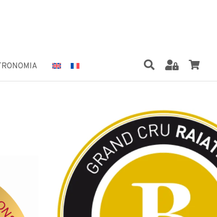
TRONOMIA
RAIATEA®"
ente 100 grammi di vaniglia di