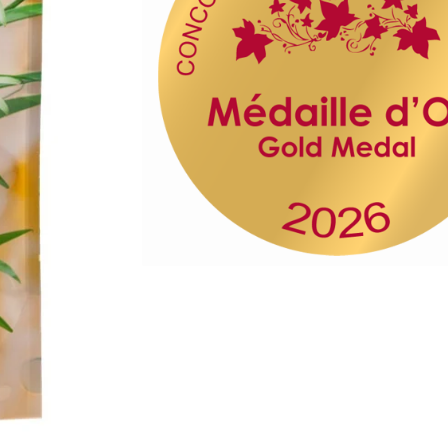
TAILLE
15cm
16cm
17cm
15cm
16cm
17c
AGGIUNGI AL CARRELLO
*L'importo dell'IVA può v