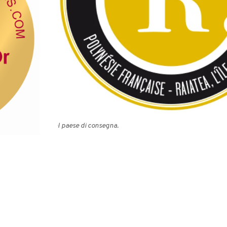
m
ariare a seconda del paese di consegna.