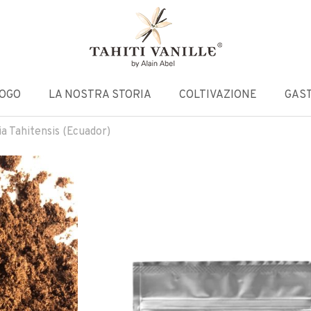
LOGO
LA NOSTRA STORIA
COLTIVAZIONE
GAS
ia Tahitensis (Ecuador)
90 GRAMMI DI POLVERE
VANIGLIA TAHITENSIS
Sacchetto ZIP a lunga conservazione di polv
Tahitensis origine Ecuador
64,16
€