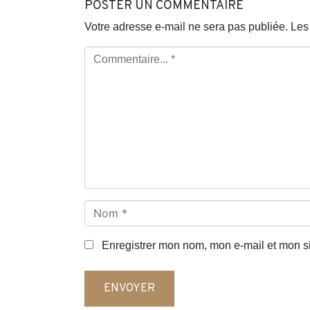
POSTER UN COMMENTAIRE
Votre adresse e-mail ne sera pas publiée.
Les
C
o
m
m
e
n
t
a
i
r
N
e
o
.
m
Enregistrer mon nom, mon e-mail et mon s
.
*
.
*
ENVOYER