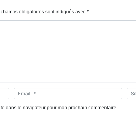
 champs obligatoires sont indiqués avec
*
E
S
m
i
a
t
ite dans le navigateur pour mon prochain commentaire.
i
e
l
w
*
e
b