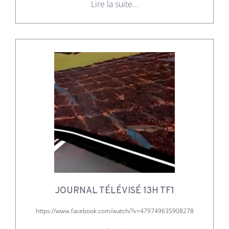
Lire la suite...
JOURNAL TÉLÉVISÉ 13H TF1
https://www.facebook.com/watch/?v=479749635908278