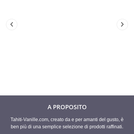
ZUCCHERO
1 BACELLO DI
VANIG
VANIGLIATO 500
VANIGLIA DI
MARMELLA
GRS
TAHITI “GRAND
ALBICO
CRU BORA
GRAND
35,46
€
BORA®”
TAHA
12,08
€
8,9
A partir de
A PROPOSITO
Tahiti-Vanille.com, creato da e per amanti del gusto, è
ben più di una semplice selezione di prodotti raffinati.