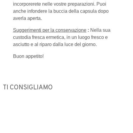
incorporerete nelle vostre preparazioni. Puoi
anche infondere la buccia della capsula dopo
averla aperta.
Suggerimenti per la conservazione
:
Nella sua
custodia fresca ermetica, in un luogo fresco e
asciutto e al riparo dalla luce del giorno.
Buon appetito!
TI CONSIGLIAMO
Out of Stock
Out of Stock
Out o