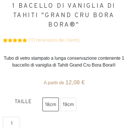
1 BACELLO DI VANIGLIA DI
TAHITI "GRAND CRU BORA
BORA®"
(
10
recensioni dei clienti)
Valutato
10
4.80
su 5
su base
Tubo di vetro stampato a lunga conservazione contenente 1
di
baccello di vaniglia di Tahiti Grand Cru Bora Bora®
recensioni
12,08
€
A partir de
TAILLE
18cm
19cm
18cm
19cm