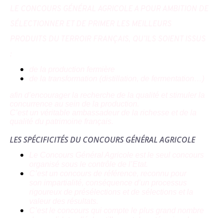
LE CONCOURS GÉNÉRAL AGRICOLE A POUR AMBITION DE
SÉLECTIONNER ET DE PRIMER LES MEILLEURS
PRODUITS DU TERROIR FRANÇAIS, QU’ILS SOIENT ISSUS
:
de la production fermière
de la transformation (distillation, de fermentation…)
afin d’encourager la recherche de la qualité et stimuler la
concurrence au sein de la production.
C’est un véritable ambassadeur de la richesse et de la
qualité du patrimoine français.
LES SPÉCIFICITÉS DU CONCOURS GÉNÉRAL AGRICOLE
Le Concours Général Agricole est le seul concours
organisé sous le contrôle de l’Etat.
C’est un concours de référence, reconnu pour
son impartialité, conséquence d’un processus
rigoureux de présélections et de sélections et la
valeur des résultats.
C’est le concours qui compte le plus grand nombre