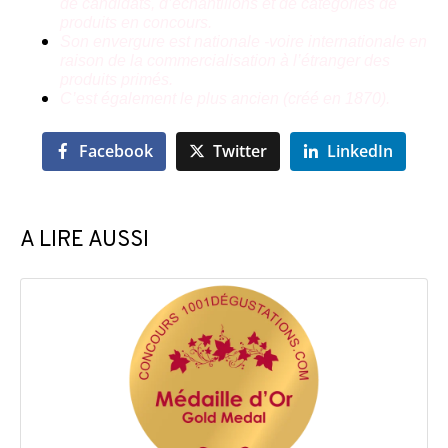
de candidats, d’échantillons et de catégories de
produits en concours.
Son envergure est nationale -voire internationale en
raison de la commercialisation à l’étranger des
produits primés.
C’est également le plus ancien (créé en 1870).
Facebook
Twitter
LinkedIn
A LIRE AUSSI