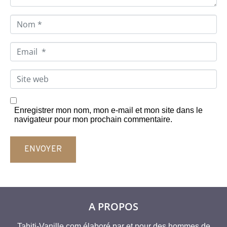
.
.
N
.
o
*
m
*
E
m
a
i
S
l
i
*
t
e
w
Enregistrer mon nom, mon e-mail et mon site dans le
e
navigateur pour mon prochain commentaire.
b
ENVOYER
A PROPOS
Tahiti-Vanille.com élaboré par et pour des hommes de