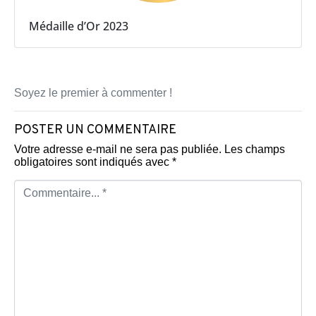
Médaille d’Or 2023
Soyez le premier à commenter !
POSTER UN COMMENTAIRE
Votre adresse e-mail ne sera pas publiée.
Les champs
obligatoires sont indiqués avec
*
C
o
m
m
e
n
t
a
i
r
e