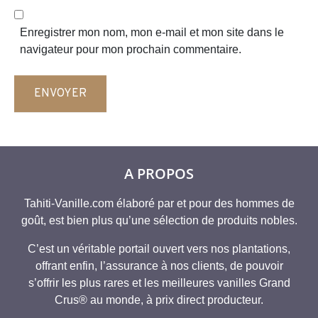
l
t
*
e
Enregistrer mon nom, mon e-mail et mon site dans le
w
navigateur pour mon prochain commentaire.
e
b
ENVOYER
A PROPOS
Tahiti-Vanille.com élaboré par et pour des hommes de
goût, est bien plus qu’une sélection de produits nobles.
C’est un véritable portail ouvert vers nos plantations,
offrant enfin, l’assurance à nos clients, de pouvoir
s’offrir les plus rares et les meilleures vanilles Grand
Crus® au monde, à prix direct producteur.