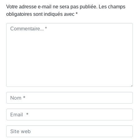
Votre adresse e-mail ne sera pas publiée.
Les champs
obligatoires sont indiqués avec
*
C
o
m
m
e
n
t
a
i
r
N
e
o
.
m
E
.
*
m
.
a
S
*
i
i