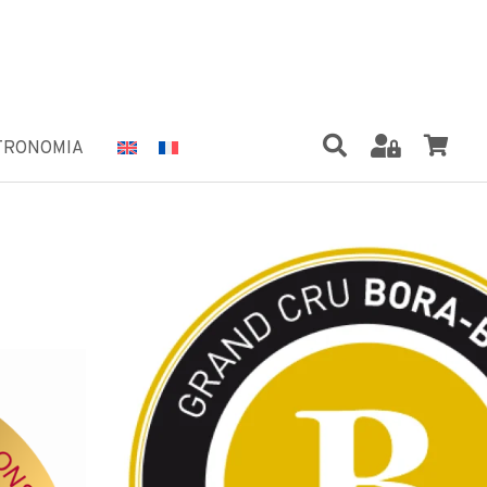
TRONOMIA
 DI VANIGLIA
RA®"
ente 250 grammi di vaniglia di