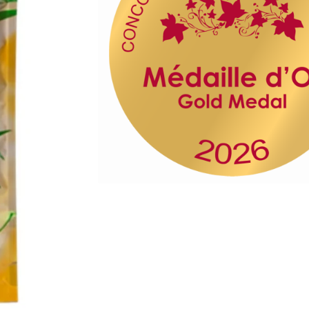
186,11
€
A partir de
TAILLE
18cm
19cm
20cm
2
18cm
19cm
20cm
AGGIUNGI AL CARRELLO
*L'importo dell'IVA può v