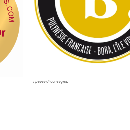
1cm
21cm
ariare a seconda del paese di consegna.