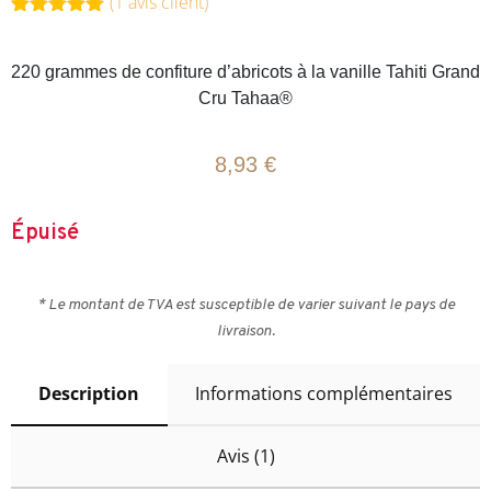
(
1
avis client)
Noté
1
5.00
sur 5
basé sur
220 grammes de confiture d’abricots à la vanille Tahiti Grand
notation
Cru Tahaa®
client
8,93
€
Épuisé
* Le montant de TVA est susceptible de varier suivant le pays de
livraison.
Description
Informations complémentaires
Avis (1)