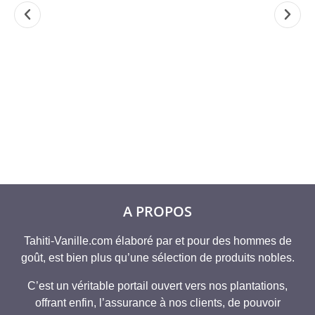
100ML EXTRAIT DE
1000ML EXTRAIT
SEL DE 
VANILLE
DE VANILLE
BORA VA
GOURMAND 400
GOURMAND 200
(TAHITI) 
GRS/L
GRS/L
26,6
34,95
€
A partir de
157,28
€
A PROPOS
Tahiti-Vanille.com élaboré par et pour des hommes de
goût, est bien plus qu’une sélection de produits nobles.
C’est un véritable portail ouvert vers nos plantations,
offrant enfin, l’assurance à nos clients, de pouvoir