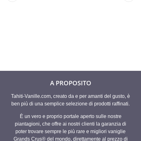
100 G BACCELLI DI
WILLIAM
3 BACC
TAHITI “GRAND
MARMELLATA DI
“GRAND
CRU BORA®”
PERE E VANIGLIA
BORA B
GRAND CRU
79,80
€
2
A partir de
A partir de
RAIATEA®
8,93
€
A PROPOSITO
Tahiti-Vanille.com, creato da e per amanti del gusto, è
ben più di una semplice selezione di prodotti raffinati.
È un vero e proprio portale aperto sulle nostre
piantagioni, che offre ai nostri clienti la garanzia di
poter trovare sempre le più rare e migliori vaniglie
Grands Crus® del mondo, direttamente al prezzo di