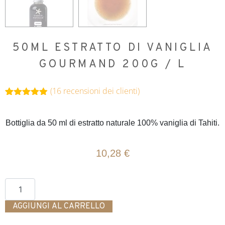
50ML ESTRATTO DI VANIGLIA
GOURMAND 200G / L
(
16
recensioni dei clienti)
Valutato
16
4.88
su 5
su base
Bottiglia da 50 ml di estratto naturale 100% vaniglia di Tahiti.
di
recensioni
10,28
€
AGGIUNGI AL CARRELLO