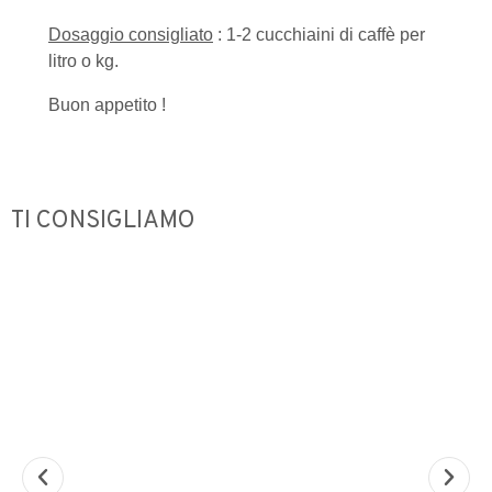
Dosaggio consigliato
: 1-2 cucchiaini di caffè per
litro o kg.
Buon appetito !
TI CONSIGLIAMO
Out of Stock
Out o