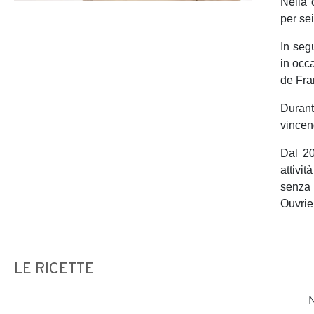
Nella 
per sei
In segu
in occ
de Fra
Durant
vincen
Dal 20
attivi
senza 
Ouvrie
LE RICETTE
N