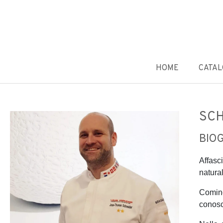
HOME
CATA
SCH
BIO
Affasci
natural
Cominc
conosc