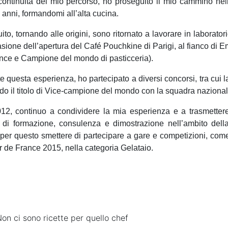
continuità del mio percorso, ho proseguito il mio cammino nell
 anni, formandomi all’alta cucina.
ito, tornando alle origini, sono ritornato a lavorare in laborato
asione dell’apertura del Café Pouchkine di Parigi, al fianco di
nce e Campione del mondo di pasticceria).
e questa esperienza, ho partecipato a diversi concorsi, tra cui 
do il titolo di Vice-campione del mondo con la squadra nazional
12, continuo a condividere la mia esperienza e a trasmetter
tà di formazione, consulenza e dimostrazione nell’ambito dell
per questo smettere di partecipare a gare e competizioni, come
r de France 2015, nella categoria Gelataio.
on ci sono ricette per quello chef