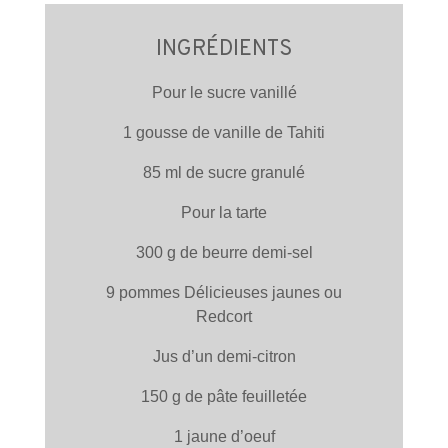
INGRÉDIENTS
Pour le sucre vanillé
1 gousse de vanille de Tahiti
85 ml de sucre granulé
Pour la tarte
300 g de beurre demi-sel
9 pommes Délicieuses jaunes ou
Redcort
Jus d’un demi-citron
150 g de pâte feuilletée
1 jaune d’oeuf