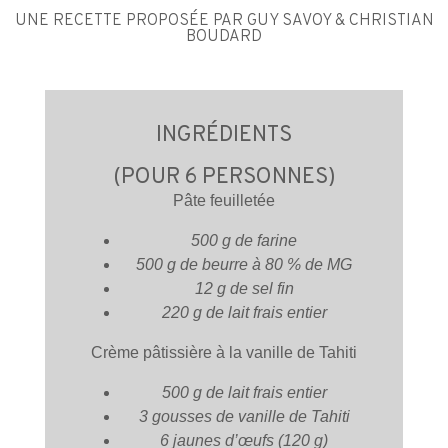
UNE RECETTE PROPOSÉE PAR GUY SAVOY & CHRISTIAN
BOUDARD
INGRÉDIENTS
(POUR 6 PERSONNES)
Pâte feuilletée
500 g de farine
500 g de beurre à 80 % de MG
12 g de sel fin
220 g de lait frais entier
Crème pâtissière à la vanille de Tahiti
500 g de lait frais entier
3 gousses de vanille de Tahiti
6 jaunes d’œufs (120 g)