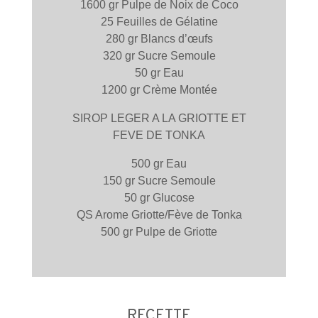
1600 gr Pulpe de Noix de Coco
25 Feuilles de Gélatine
280 gr Blancs d’œufs
320 gr Sucre Semoule
50 gr Eau
1200 gr Crème Montée
SIROP LEGER A LA GRIOTTE ET
FEVE DE TONKA
500 gr Eau
150 gr Sucre Semoule
50 gr Glucose
QS Arome Griotte/Fève de Tonka
500 gr Pulpe de Griotte
RECETTE